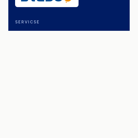
SERVICSE
Blog
ThesisLab.ai
FIRMA & RECHTLICHES
Über uns
Kontakt
Impressum
Datenschutz